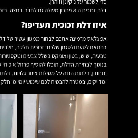
כדי לשמור על ניקיונן וזוהרן.
דלת זכוכית היא פתרון מעולה גם לחדרי רחצה. בזכוכ
איזו דלת זכוכית תעדיפו?
אפ גלאס מזמינה אתכם לבחור ממגוון עשיר של דלת
בהתאם לטעם ולסגנון שלכם: זכוכית חלקה, חלבית (
טבעית, שיש, בטון ואוניקס בשלל צבעים וטקסטורות 
בנוסף לבחירת הדלת, תוכלו להוסיף פרזול איכותי שת
ותחתון, דלתות הזזה על מסילות צינור גלויות, דלתו
ומדויקים, במטרה להבטיח לכם שימוש יומיומי חלק ו