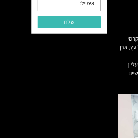
שלח
קרמי
עץ, אבן
ליון
שיים