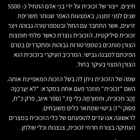
חיצים. ייצור של זכוכית על ידי בני אדם התחיל כ- 5500
שנים לפני זמננו, באמצעות האפר שנותר משריפת
זרעים, אשר התחבר עם החול ובטמפרטורה גבוהה ויצר
זכוכית סיליקטית. הזכוכית נוצרת כאשר מלחי חומצות
הצורן מותכים בטמפרטורות גבוהות ומתקררים בטרם
הפיכתם למבנה גבישי. המרכיב העיקרי בזכוכית הוא
הצורן המצוי בעיקר בחול.
שמה של הזכוכית ניתן לה בשל הזכות המאפיינת אותה.
השם "זכוכית" מוזכר פעם אחת במקרא: "לֹא יַעַרְכֶנָּה
זָהָב וּזְכוֹכִית, וּתְמוּרָתָהּ כְּלִי פָז." (ספר איוב, פרק כ"ח,
פסוק י"ז) ביטוי שמתאר כלים משובחים.
לראשונה אנו עדים להופעתם של כלי הזכוכית במצרים
העתיקה בצורת חרוזי זכוכית, צנצנות וכלי שולחן.