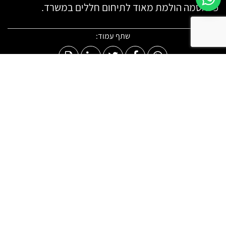
פלאסמה הולמת מאוד לתיחום חללים במשרד.
שתף עמוד:
תגיות:
זכוכית שקופה | זכוכית אקסטרה קלייר | זכוכית רבודה | זכוכית טריפלקס |
זכוכית 6 מ"מ | זכוכית 8 מ"מ | זכוכית 10 מ"מ | זכוכית 12 מ"מ | זכוכית 15 מ"מ
התייעצו איתנו, תרוויחו טיפים
מעולים!
(ללא התחייבות)
התקשרו:
050-4817481
כתבו לנו: